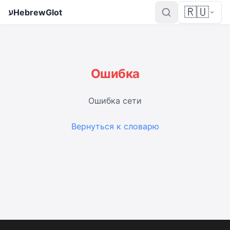
🇷🇺
ע
HebrewGlot
Ошибка
Ошибка сети
Вернуться к словарю