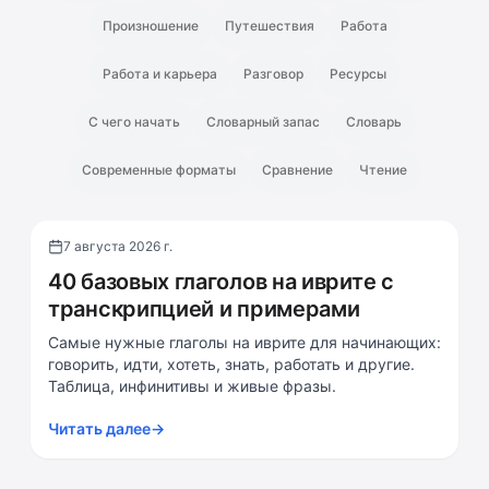
Произношение
Путешествия
Работа
Работа и карьера
Разговор
Ресурсы
С чего начать
Словарный запас
Словарь
Современные форматы
Сравнение
Чтение
7 августа 2026 г.
Словарный запас
40 базовых глаголов на иврите с
транскрипцией и примерами
Самые нужные глаголы на иврите для начинающих:
говорить, идти, хотеть, знать, работать и другие.
Таблица, инфинитивы и живые фразы.
Читать далее
→