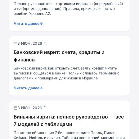
Полное руководство по артиклям иврита: ה (определённый)
и את (прямое дополнение). Правила, примеры и частые
ошибки. Уровень A2.
Читать далее
→
3 ИЮН. 2026 Г.
Практика
Банковский иврит: счета, кредиты и
финансы
Банковский иврит: как открыть счёт, взять кредит, читать
выписки и общаться в банке. Полный словарь терминов с
диалогами и примерами для жизни в Израиле.
Читать далее
→
3 ИЮН. 2026 Г.
Грамматика
Биньяны иврита: полное руководство — все
7 моделей с таблицами
Понятное объяснение 7 биньянов иврита: Пааль, Пиэль,
Хифиль, Нифаль и другие. Таблицы спряжений, мнемоники и