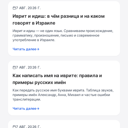
7 АВГ. 2026 Г.
Культура
Иврит и идиш: в чём разница и на каком
говорят в Израиле
Иврит и идиш — не один язык. Сравниваем происхождение,
грамматику, произношение, письмо и современное
употребление в Израиле.
Читать далее
→
7 АВГ. 2026 Г.
Алфавит
Как написать имя на иврите: правила и
примеры русских имён
Как передать русское имя буквами иврита. Таблица звуков,
примеры имён Александр, Анна, Михаил и частые ошибки
транслитерации.
Читать далее
→
7 АВГ. 2026 Г.
Практика