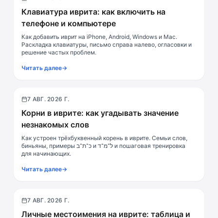
Клавиатура иврита: как включить на
телефоне и компьютере
Как добавить иврит на iPhone, Android, Windows и Mac.
Раскладка клавиатуры, письмо справа налево, огласовки и
решение частых проблем.
Читать далее
→
7 АВГ. 2026 Г.
Грамматика
Корни в иврите: как угадывать значение
незнакомых слов
Как устроен трёхбуквенный корень в иврите. Семьи слов,
биньяны, примеры כ־ת־ב и ל־מ־ד и пошаговая тренировка
для начинающих.
Читать далее
→
7 АВГ. 2026 Г.
Грамматика
Личные местоимения на иврите: таблица и