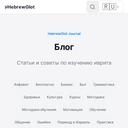
🇷🇺
ע
HebrewGlot
HebrewGlot Journal
Блог
Статьи и советы по изучению иврита
Алфавит
Бесплатно
Бизнес
Быт
Грамматика
Здоровье
Культура
Курсы
Методика
Методики обучения
Мотивация
Обучение
Общение
Ошибки
Переезд в Израиль
Практика