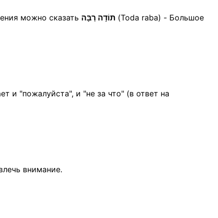
ления можно сказать
תּוֹדָה רַבָּה
(Toda raba) - Большое
т и "пожалуйста", и "не за что" (в ответ на
влечь внимание.