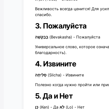
Вежливость всегда ценится! Для уси
спасибо.
3. Пожалуйста
בְּבַקָּשָׁה
(Bevakasha) - Пожалуйста
Универсальное слово, которое означае
благодарность).
4. Извините
סְלִיחָה
(Slicha) - Извините
Полезно когда нужно пройти или при
5. Да и Нет
כֵּן
(Ken) - Да
לֹא
(Lo) - Нет