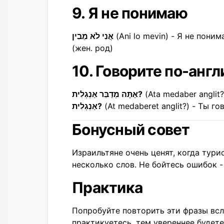
9. Я не понимаю
אֲנִי לֹא מֵבִין
(Ani lo mevin) - Я не пони
(жен. род)
10. Говорите по-анг
אַתָּה מְדַבֵּר אַנְגְלִית?
(Ata medaber anglit
אַנְגְלִית?
(At medaberet anglit?) - Ты г
Бонусный совет
Израильтяне очень ценят, когда тури
несколько слов. Не бойтесь ошибок 
Практика
Попробуйте повторить эти фразы всл
практикуетесь, тем увереннее будете