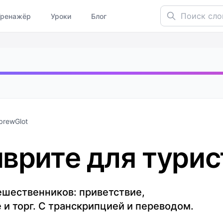
Поиск слов...
Тренажёр
Уроки
Блог
brewGlot
иврите для турис
тешественников: приветствие,
 и торг. С транскрипцией и переводом.