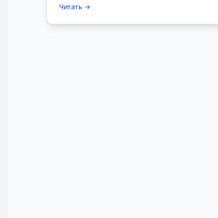
Читать
→
частых проблем.