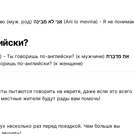
маю (муж. род)
אֲנִי לֹא מְבִינָה
(Ani lo mevina) - Я не понима
лийски?
?) - Ты говоришь по-английски? (к мужчине)
אַתְּ מְדַבֶּרֶת
оворишь по-английски? (к женщине)
сты пытаются говорить на иврите, даже если это всего
- местные жители будут рады вам помочь!
ух несколько раз перед поездкой. Чем больше вы
 звучать!