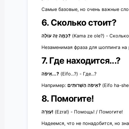
Самые базовые, но очень важные сло
6. Сколько стоит?
כַּמָּה זֶה עוֹלֶה?
(Kama ze ole?) - Сколько
Незаменимая фраза для шоппинга на 
7. Где находится...?
אֵיפֹה...?
(Eifo...?) - Где...?
Например:
אֵיפֹה הַשֵּׁרוּתִים?
(Eifo ha-she
8. Помогите!
עֶזְרָה!
(Ezra!) - Помощь! / Помогите!
Надеемся, что не понадобится, но зна