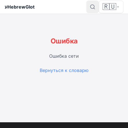
🇷🇺
ע
HebrewGlot
Ошибка
Ошибка сети
Вернуться к словарю