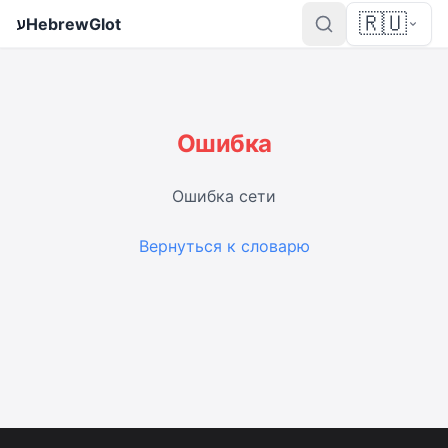
🇷🇺
ע
HebrewGlot
Ошибка
Ошибка сети
Вернуться к словарю