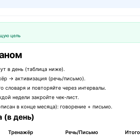
ущую цель
ланом
нут в день (таблица ниже).
жёр → активизация (речь/письмо).
го
словаря
и повторяйте через интервалы.
ждой недели закройте чек‑лист.
писан в конце месяца): говорение + письмо.
(в день)
Тренажёр
Речь/Письмо
Итого