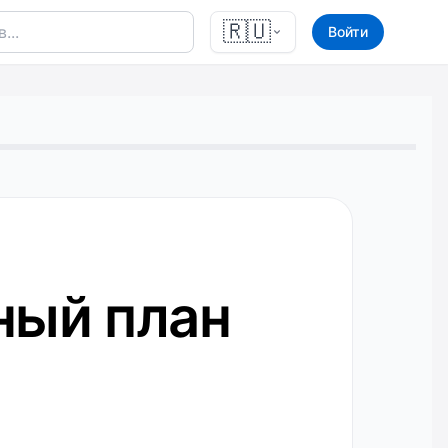
🇷🇺
Войти
ный план