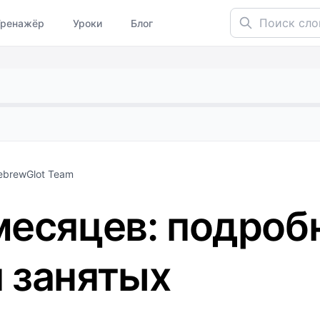
Поиск слов...
Тренажёр
Уроки
Блог
ebrewGlot Team
 месяцев: подроб
я занятых