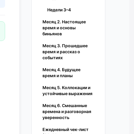
Недели 3–4
Месяц 2. Настоящее
время и основы
биньянов
Месяц 3. Прошедшее
время и рассказ о
событиях
Месяц 4. Будущее
время и планы
Месяц 5. Коллокации и
устойчивые выражения
Месяц 6. Смешанные
времена и разговорная
уверенность
Ежедневный чек‑лист