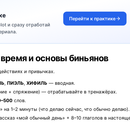
ке
Перейти к практике
ot и сразу отработай
ериала.
 время и основы биньянов
действиях и привычках.
ЛЬ
,
ПИЭЛЬ
,
ХИФИЛЬ
—
вводная
.
ние + спряжение) — отрабатывайте в
тренажёрах
.
0–500
слов.
 на 1–2 минуты (что делаю сейчас, что обычно делаю).
ссказ «мой обычный день» + 8–10 глаголов в настоящ