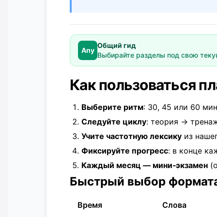
Общий гид
Any
Выбирайте разделы под свою тек
Как пользоваться п
Выберите ритм
: 30, 45 или 60 ми
Следуйте циклу
: теория → трена
Учите частотную лексику
из наше
Фиксируйте прогресс
: в конце ка
Каждый месяц — мини‑экзамен
(о
Быстрый выбор формата 
Время
Слова