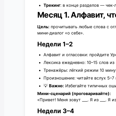
Трекинг
: в конце разделов — чек
Месяц 1. Алфавит, ч
Цель:
прочитывать любые слова с огл
мини‑диалог «о себе».
Недели 1–2
Алфавит и огласовки: пройдите
Ур
Лексика ежедневно: 10–15 слов из
Тренажёры:
лёгкий режим
10 минут
Произношение: читайте вслух 5–7 
💡
Важно:
Избегайте
типичных ош
Мини‑сценарий (проговаривайте):
«Привет! Меня зовут ___. Я из ___. Я
Недели 3–4