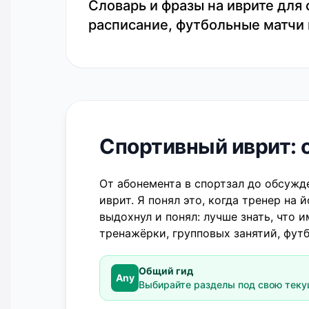
Словарь и фразы на иврите для 
расписание, футбольные матчи 
Спортивный иврит: 
От абонемента в спортзал до обсуж
иврит. Я понял это, когда тренер на йоге сказал «דרך האף ותשחררו
выдохнул и понял: лучше знать, что именно «שחררו». Этот гид собрал ключевы
тренажёрки, групповых занятий, фут
Общий гид
Any
Выбирайте разделы под свою тек