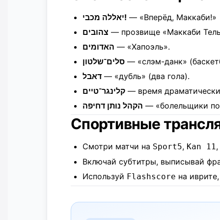
יאללה מכבי!
— «Вперёд, Маккаби!»
צהובים
— прозвище «Маккаби Тель
האדומים
— «Хапоэль».
סלים־שלטון
— «слэм-данк» (баскет
דאבל
— «дубль» (два гола).
קלינגר־טיים
— время драматических
הקהל נותן דחיפה
— «болельщики по
Спортивные трансл
Смотри матчи на
,
Sport5
Kan 11
Включай субтитры, выписывай фр
Используй
на иврите,
Flashscore