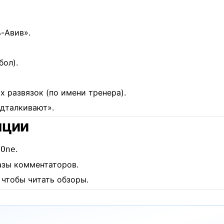
-Авив».
бол).
 развязок (по имени тренера).
дталкивают».
яции
,
.
One
азы комментаторов.
 чтобы читать обзоры.