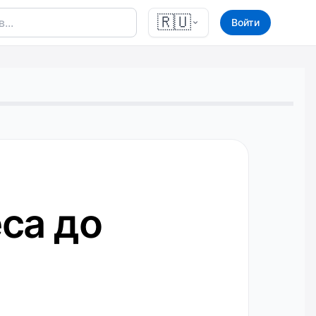
🇷🇺
Войти
са до