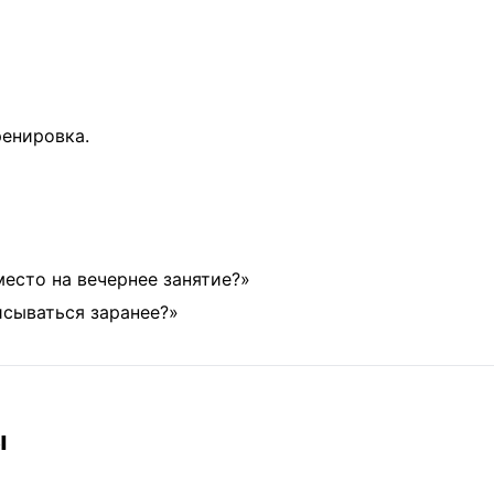
енировка.
есто на вечернее занятие?»
сываться заранее?»
ы