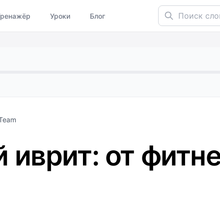
Поиск слов...
Тренажёр
Уроки
Блог
 Team
 иврит: от фитне