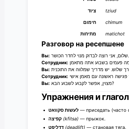
ציוד
tziud
חימום
chimum
מתיחות
matichot
Разговор на ресепшене
Вы:
שלום, אני רוצה לבדוק מנוי לחדר הכושר.
Сотрудник:
Вы:
Сотрудник:
Вы:
מצוין, אפשר לקבוע לשבוע הבא?
Упражнения и глаго
לעשות סקוואט
— приседать (часто 
קפיצה
(kfitsa)
— прыжок.
דדליפט
(deadlift)
— становая тяга.