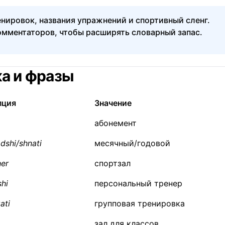
нировок, названия упражнений и спортивный сленг.
омментаторов, чтобы расширять словарный запас.
ка и фразы
пция
Значение
абонемент
dshi/shnati
месячный/годовой
her
спортзал
hi
персональный тренер
ati
групповая тренировка
зал для классов