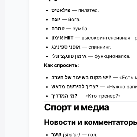
פילאטיס
— пилатес.
יוגה
— йога.
זומבה
— зумба.
אימון HIIT
— высокоинтенсивная тр
אופני ספינינג
— спиннинг.
אימון פונקציונלי
— функционалка.
Как спросить:
יש מקום בשיעור של הערב?
— «Есть м
צריך להירשם מראש?
— «Нужно запи
מי המדריך?
— «Кто тренер?»
Спорт и медиа
Новости и комментатор
שער
(sha'ar)
— гол.