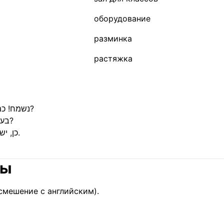
оборудование
разминка
растяжка
נשמח! כמה פעמים בשבוע אתה מתאמן?
בערך שלוש. יש מדריך שמלווה את התוכנית?
כן, יש פגישה ראשונה עם מאמן אישי.
лы
смешение с английским).