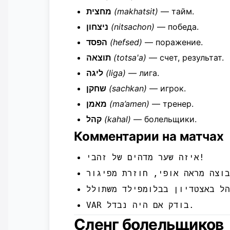
מחצית
(makhatsit)
— тайм.
ניצחון
(nitsachon)
— победа.
הפסד
(hefsed)
— поражение.
תוצאה
(totsa'a)
— счет, результат.
ליגה
(liga)
— лига.
שחקן
(sachkan)
— игрок.
מאמן
(ma’amen)
— тренер.
קהל
(kahal)
— болельщики.
Комментарии на матчах
איזה שער מדהים של זהבי!
VAR בודק אם היה נבדל.
Сленг болельщиков