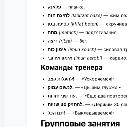
פלאנק
— планка.
לחיצת חזה
(lahitzat haze)
— жим лё
כפיפת בטן
(kfifat beten)
— скручива
מתח
(metach)
— подтягивания.
ריצה
(ritza)
— бег.
אימון כוח
(imun koach)
— силовая т
אימון אירובי
(imun aerobi)
— кардио
Команды тренера
להעלות קצב!
— «Ускоряемся!»
לנשום עמוק.
— «Дышим глубже.»
עוד שני חזרות.
— «Еще два повторен
להחזיק 30 שניות.
— «Держим 30 сек
תנו הכל!
— «Выкладываемся!»
Групповые занятия