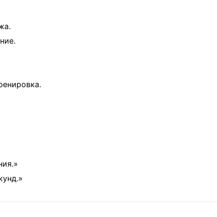
жа.
ние.
ренировка.
.
ия.»
унд.»