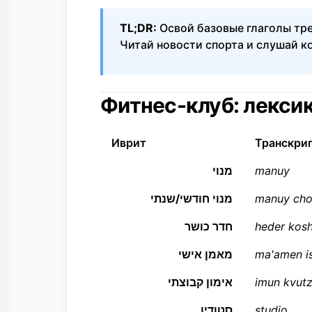
TL;DR:
Освой базовые глаголы тре
Читай новости спорта и слушай к
Фитнес-клуб: лекси
Иврит
Транскри
מנוי
manuy
מנוי חודשי/שנתי
manuy cho
חדר כושר
heder kos
מאמן אישי
ma'amen is
אימון קבוצתי
imun kvutz
סטודיו
studio