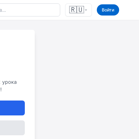
🇷🇺
Войти
2 урока
!