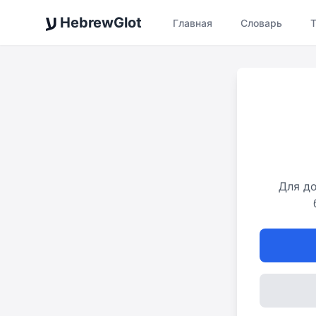
ע
HebrewGlot
Главная
Словарь
Для до