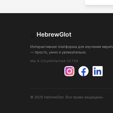
ע
HebrewGlot
Интерактивная платформа для изучения иврит
— просто, умно и увлекательно.
МЫ В СОЦИАЛЬНЫХ СЕТЯХ
©
2026
HebrewGlot.
Все права защищены.