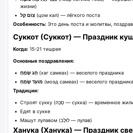
жизни)
צוֹם קַל
(цом кал) — лёгкого поста
Особенность:
Это день поста и молитвы, поздра
Суккот (Суккот) — Праздник ку
Когда:
15-21 тишрея
Основные поздравления:
חַג שָׂמֵחַ
(хаг самеах) — веселого праздника
מוֹעֵד שָׂמֵחַ
(моэд самеах) — веселого праздник
Традиции:
Строят сукку (סֻכָּה — сукка) — временное 
Едят в сукке
Машут лулавом (לוּלָב — лулав)
Ханука (Ханука) — Праздник све