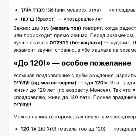
אֲנִי מְבָרֵךְ אוֹתְךָ
(ани меварех отха) — «я поздрав
בְּרָכוֹת
(брахот) — «поздравления»
Важно:
מַזָּל טוֹב (мазаль тов)
говорят, когда радос
или происходит прямо сейчас. Перед экзаменом,
лучше сказать
בְּהַצְלָחָה (бе-хацлаха)
— «удачи». П
экзамен» звучит странно, а «бе-хацлаха на экзам
«До 120!» — особое пожелание
Услышав поздравление с днём рождения, израил
וְעֶשְׂרִים (ад меа ве-эсрим)
— «
до 120
!». Это трад
жизни до 120 лет (по возрасту Моисея). Так что
«
«поздравляю, живи до 120 лет». Полная праздни
וְעֶשְׂרִים!
Можно написать короче, как пишут в мессенджер
מזל טוב עד 120!
(мазаль тов ад 120) — поздравл