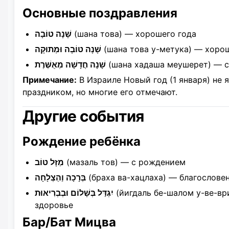
Основные поздравления
שָׁנָה טוֹבָה
(шана това) — хорошего года
שָׁנָה טוֹבָה וּמְתוּקָה
(шана това у-метука) — хорош
שָׁנָה חֲדָשָׁה מְאֻשֶּׁרֶת
(шана хадаша меушерет) — с
Примечание:
В Израиле Новый год (1 января) не
праздником, но многие его отмечают.
Другие события
Рождение ребёнка
מַזָּל טוֹב
(мазаль тов) — с рождением
בְּרָכָה וַהַצְלָחָה
(браха ва-хацлаха) — благословен
יִגְדַּל בְּשָׁלוֹם וּבְבְרִיאוּת
(йигдаль бе-шалом у-ве-вр
здоровье
Бар/Бат Мицва