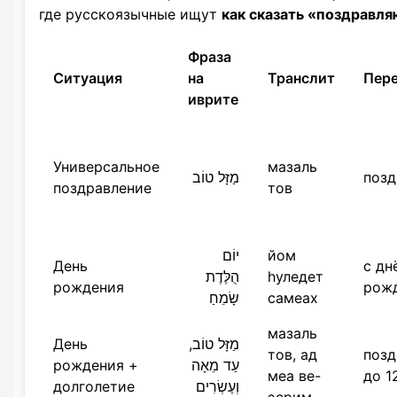
где русскоязычные ищут
как сказать «поздравля
Фраза
Ситуация
на
Транслит
Пер
иврите
Универсальное
мазаль
מַזָּל טוֹב
поз
поздравление
тов
יוֹם
йом
День
с дн
הֻלֶּדֶת
hуледет
рождения
рож
שָׂמֵחַ
самеах
мазаль
День
מַזָּל טוֹב,
тов, ад
позд
рождения +
עַד מֵאָה
меа ве-
до 1
долголетие
וְעֶשְׂרִים