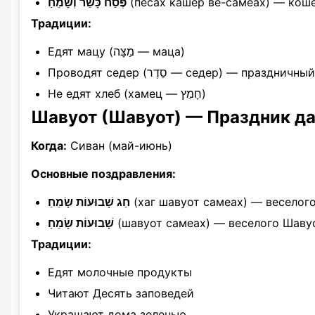
פֶּסַח כָּשֵׁר וְשָׂמֵחַ
(песах кашер ве-самеах) — коше
Традиции:
Едят мацу (מַצָּה — маца)
Проводят седер (סֵדֶר — седер) — праздни
Не едят хлеб (хамец — חָמֵץ)
Шавуот (Шавуот) — Праздник д
Когда:
Сиван (май-июнь)
Основные поздравления:
חַג שָׁבוּעוֹת שָׂמֵחַ
(хаг шавуот самеах) — веселог
שָׁבוּעוֹת שָׂמֵחַ
(шавуот самеах) — веселого Шаву
Традиции:
Едят молочные продукты
Читают Десять заповедей
Украшают дома зеленью