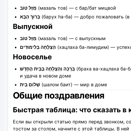
מַזָּל טוֹב
(мазаль тов) — с бар/бат мицвой
בָּרוּךְ הַבָּא
(барух hа-ба) — добро пожаловать (в
Выпускной
מַזָּל טוֹב
(мазаль тов) — с выпускным
הַצְלָחָה בַּלִימוּדִים
(хацлаха ба-лимудим) — успехо
Новоселье
בְּרָכָה וַהַצְלָחָה בַּבַּיִת הֶחָדָשׁ
(браха ва-хацлаха ба-
и удача в новом доме
שָׁלוֹם בַּיִת
(шалом баит) — мир в доме
Общие поздравления
Быстрая таблица: что сказать в
Если вы открыли статью прямо перед звонком, с
тостом за столом, начните с этой таблицы. В ней