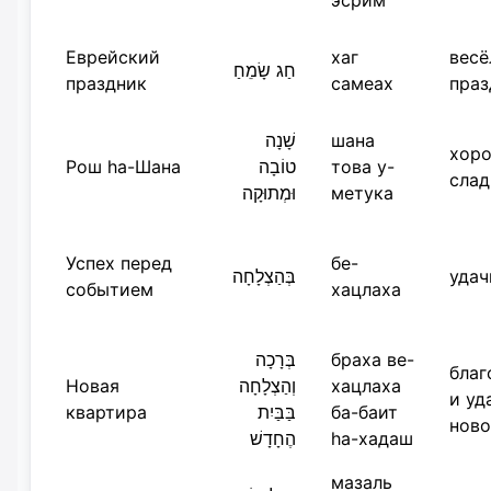
эсрим
Еврейский
хаг
весё
חַג שָׂמֵחַ
праздник
самеах
праз
שָׁנָה
шана
хоро
Рош hа-Шана
טוֹבָה
това у-
слад
וּמְתוּקָה
метука
Успех перед
бе-
בְּהַצְלָחָה
удач
событием
хацлаха
בְּרָכָה
браха ве-
благ
Новая
וְהַצְלָחָה
хацлаха
и уд
квартира
בַּבַּיִת
ба-баит
нов
הֶחָדָשׁ
hа-хадаш
мазаль