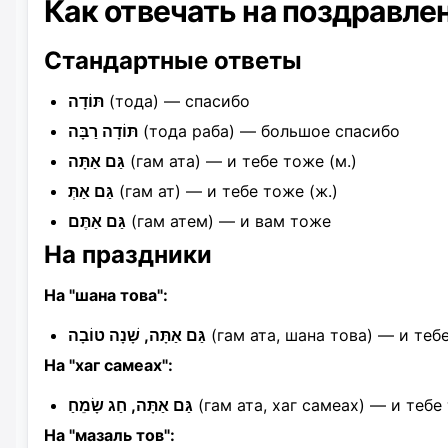
Как отвечать на поздравле
Стандартные ответы
תּוֹדָה
(тода) — спасибо
תּוֹדָה רַבָּה
(тода раба) — большое спасибо
גַּם אַתָּה
(гам ата) — и тебе тоже (м.)
גַּם אַתְּ
(гам ат) — и тебе тоже (ж.)
גַּם אַתֶּם
(гам атем) — и вам тоже
На праздники
На "шана това":
גַּם אַתָּה, שָׁנָה טוֹבָה
(гам ата, шана това) — и теб
На "хаг самеах":
גַּם אַתָּה, חַג שָׂמֵחַ
(гам ата, хаг самеах) — и тебе
На "мазаль тов":