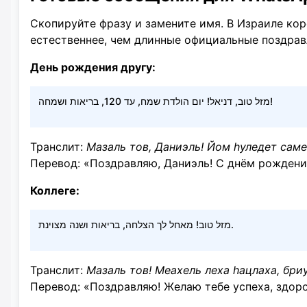
Скопируйте фразу и замените имя. В Израиле кор
естественнее, чем длинные официальные поздрав
День рождения другу:
מזל טוב, דניאל! יום הולדת שמח, עד 120, בריאות ושמחה!
Транслит:
Мазаль тов, Даниэль! Йом hуледет самеа
Перевод: «Поздравляю, Даниэль! С днём рождения
Коллеге:
מזל טוב! מאחל לך הצלחה, בריאות ושנה מצוינת.
Транслит:
Мазаль тов! Меахель леха hацлаха, бри
Перевод: «Поздравляю! Желаю тебе успеха, здоро