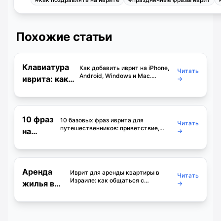
Похожие статьи
Клавиатура
Как добавить иврит на iPhone,
Читать
Android, Windows и Mac.
иврита: как
→
Раскладка клавиатуры, письмо
включить на
справа налево, огласовки и
решение частых проблем.
телефоне и
компьютере
10 фраз
10 базовых фраз иврита для
Читать
путешественников: приветствие,
на
→
благодарность, ориентирование и торг.
иврите
С транскрипцией и переводом.
для
туристов
Аренда
Иврит для аренды квартиры в
Читать
Израиле: как общаться с
жилья в
→
риелторами, читать объявления,
Израиле:
вести переговоры о цене и
понимать договор. Словарь, фразы
иврит для
и диалоги.
поиска