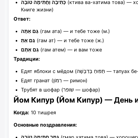
כָּתִיבָה וַחֲתִימָה טוֹבָה
(ктива ва-хатима това) — х
Книге жизни)
Ответ:
גַּם אַתָּה
(гам ата) — и тебе тоже (м.)
גַּם אַתְּ
(гам ат) — и тебе тоже (ж.)
גַּם אַתֶּם
(гам атем) — и вам тоже
Традиции:
Едят яблоки с мёдом (פּוּחַ בְּדִבְשָׁה
Едят гранат (רִמּוֹן — римон)
Трубят в шофар (שופר — шофар)
Йом Кипур (Йом Кипур) — День 
Когда:
10 тишрея
Основные поздравления:
גְּמַר חֲתִימָה טוֹבָה
(гмар хатима това) — хорошего