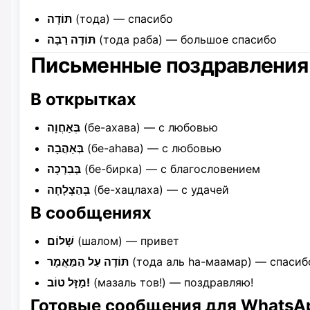
תּוֹדָה
(тода) — спасибо
תּוֹדָה רַבָּה
(тода раба) — большое спасибо
Письменные поздравления
В открытках
בְּאַחֲוָה
(бе-ахава) — с любовью
בְּאַהֲבָה
(бе-аhава) — с любовью
בְּבִרְכָּה
(бе-бирка) — с благословением
בְּהַצְלָחָה
(бе-хацлаха) — с удачей
В сообщениях
שָׁלוֹם
(шалом) — привет
תּוֹדָה עַל הַמַּאֲמָר
(тода аль hа-маамар) — спасиб
מַזָּל טוֹב!
(мазаль тов!) — поздравляю!
Готовые сообщения для WhatsA