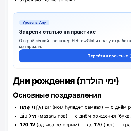
Уровень: Any
Закрепи статью на практике
Открой лёгкий тренажёр HebrewGlot и сразу отработа
материала.
Перейти к практике
Дни рождения (ימי הולדת)
Основные поздравления
יוֹם הֻלֶּדֶת שָׂמֵחַ
(йом hуледет самеах) — с днём 
מַזָּל טוֹב
(мазаль тов) — с днём рождения (букв.
עַד 120
(ад меа ве-эсрим) — до 120 (лет) — т