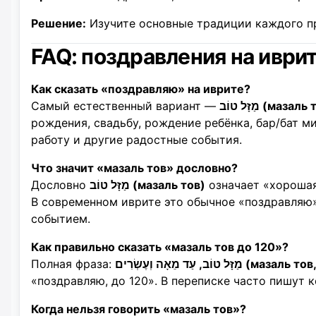
Решение:
Изучите основные традиции каждого п
FAQ: поздравления на иври
Как сказать «поздравляю» на иврите?
Самый естественный вариант —
מַזָּל טוֹב (маза
рождения, свадьбу, рождение ребёнка, бар/бат м
работу и другие радостные события.
Что значит «мазаль тов» дословно?
Дословно
מַזָּל טוֹב (мазаль тов)
означает «хорошая
В современном иврите это обычное «поздравляю»
событием.
Как правильно сказать «мазаль тов до 120»?
Полная фраза:
וֹב, עַד מֵאָה וְעֶשְׂרִים
«поздравляю, до 120». В переписке часто пишут 
Когда нельзя говорить «мазаль тов»?