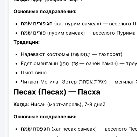
Основные поздравления:
חַג פּוּרִים שָׂמֵחַ
(хаг пурим самеах) — веселого 
פּוּרִים שָׂמֵחַ
(пурим самеах) — веселого Пурима
Традиции:
Надевают костюмы (תַּחְפּוֹשֶׂת — тахпосет)
Едят оменташн (אָזְנֵי הָמָן — озней h
Пьют вино
Читают Мегилат Эстер (גִילַת אֶסְתֵּר
Песах (Песах) — Пасха
Когда:
Нисан (март-апрель), 7-8 дней
Основные поздравления:
חַג פֶּסַח שָׂמֵחַ
(хаг песах самеах) — веселого Пе