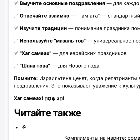
✅
Выучите основные поздравления
— для каждог
✅
Отвечайте взаимно
— "гам ата" — стандартный
✅
Изучите традиции
— понимание праздника пом
✅
Используйте "мазаль тов"
— универсальное по
✅
"Хаг самеах"
— для еврейских праздников
✅
"Шана това"
— для Нового года
Помните:
Израильтяне ценят, когда репатрианты
поздравления. Это показывает уважение к культу
Хаг самеах! חַג שָׂמֵחַ!
Читайте также
🎉
Комплименты на иврите: рома