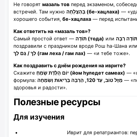
Не говорят
мазаль тов
перед экзаменом, собесед
встречей. Там нужно
בְּהַצְלָחָה (бе-хацлаха)
— «уд
хорошего события,
бе-хацлаха
— перед испытан
Как ответить на «мазаль тов»?
Самый простой ответ —
תּוֹדָה (тода)
или
поздравили с праздником вроде Рош hа-Шана или
לְךָ / גַּם לָךְ (гам леха / гам лах)
— «и тебе тоже».
Как поздравить с днём рождения на иврите?
Скажите
יוֹם הֻלֶּדֶת שָׂמֵחַ (йом hуледет самеах)
— «с
формула:
מַזָּל טוֹב, עַד 120, הַרְבֵּה בְּרִיאוּת וְשִׂמְחָה
— «по
здоровья и радости».
Полезные ресурсы
Для изучения
Иврит для репатриантов: пе