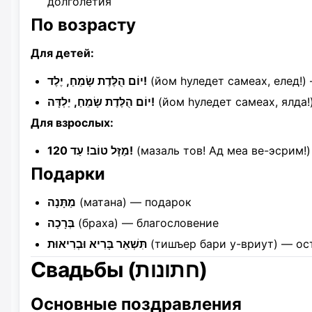
долголетия
По возрасту
Для детей:
יוֹם הֻלֶּדֶת שָׂמֵחַ, יֶלֶד!
(йом hуледет самеах, елед!)
יוֹם הֻלֶּדֶת שָׂמֵחַ, יַלְדָּה!
(йом hуледет самеах, ялда!
Для взрослых:
מַזָּל טוֹב! עַד 120!
(мазаль тов! Ад меа ве-эсрим!)
Подарки
מַתָּנָה
(матана) — подарок
בְּרָכָה
(браха) — благословение
תִּשְׁאֵר בָּרִיא וּבְרִיאוּת
(тишъер бари у-вриут) — о
Свадьбы (חתונות)
Основные поздравления