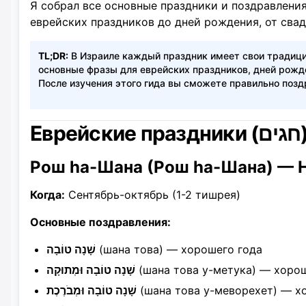
Я собрал все основные праздники и поздравления
еврейских праздников до дней рождения, от свад
TL;DR:
В Израиле каждый праздник имеет свои традици
основные фразы для еврейских праздников, дней рожде
После изучения этого гида вы сможете правильно позд
Еврейские праздни
Рош hа-Шана (Рош hа-Шана) — 
Когда:
Сентябрь-октябрь (1-2 тишрея)
Основные поздравления:
שָׁנָה טוֹבָה
(шана това) — хорошего года
שָׁנָה טוֹבָה וּמְתוּקָה
(шана това у-метука) — хорош
שָׁנָה טוֹבָה וּמְבֹרֶכֶת
(шана това у-меворехет) — х