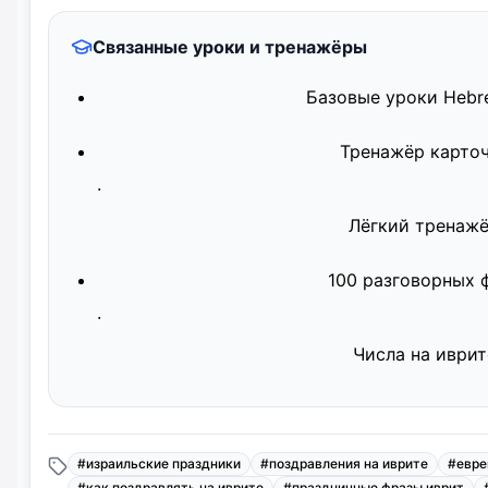
Связанные уроки и тренажёры
Базовые уроки Hebr
Тренажёр карто
·
Лёгкий тренаж
100 разговорных 
·
Числа на иврит
#
израильские праздники
#
поздравления на иврите
#
евре
#
как поздравлять на иврите
#
праздничные фразы иврит