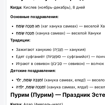
Когда:
Кислев (ноябрь-декабрь), 8 дней
Основные поздравления:
חַג חֲנֻכָּה שָׂמֵחַ
(хаг ханука самеах) — веселой Х
חֲנֻכָּה שָׂמֵחַ
(ханука самеах) — веселой Хануки
Традиции:
Зажигают ханукию (חֲנֻכִּיָּה — ханукия)
Едят суфганиёт (סוּפְגָּנִיּוֹת — суфганийот) —
Играют в севивон (סְבִיבוֹן — севивон) — волчок
Детские поздравления:
חֲנֻכָּה שָׂמֵחַ, יֶלֶד!
(ханука самеах, елед!) — весело
חֲנֻכָּה שָׂמֵחַ, יַלְדָּה!
(ханука самеах, ялда!) — весел
Пурим (Пурим) — Праздник Эст
Когда:
Адар (февраль-март)