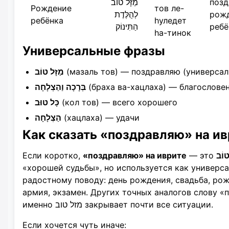
מַזָּל טוֹב
позд
Рождение
тов ле-
לְהֻלֶּדֶת
рож
ребёнка
hуледет
הַתִּינוֹק
ребё
hа-тинок
Универсальные фразы
מַזָּל טוֹב
(мазаль тов) — поздравляю (универсал
בְּרָכָה וַהַצְלָחָה
(браха ва-хацлаха) — благословен
כָּל טוּב
(кол тов) — всего хорошего
הַצְלָחָה
(хацлаха) — удачи
Как сказать «поздравляю» на ив
Если коротко,
«поздравляю» на иврите
— это
«хорошей судьбы», но используется как универс
радостному поводу: день рождения, свадьба, рож
армия, экзамен. Других точных аналогов слову «
именно מזל טוב закрывает почти все ситуации.
Если хочется чуть иначе: