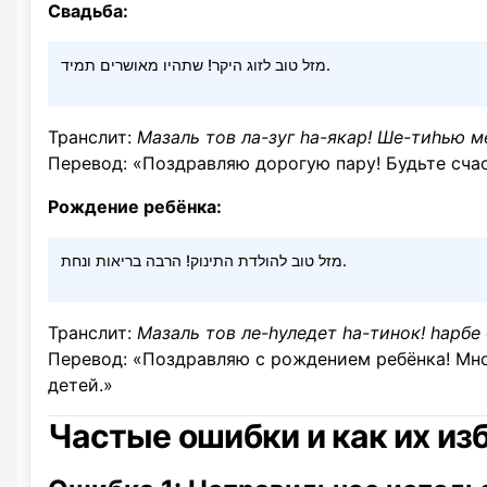
Свадьба:
מזל טוב לזוג היקר! שתהיו מאושרים תמיד.
Транслит:
Мазаль тов ла-зуг hа-якар! Ше-тиhью 
Перевод: «Поздравляю дорогую пару! Будьте счас
Рождение ребёнка:
מזל טוב להולדת התינוק! הרבה בריאות ונחת.
Транслит:
Мазаль тов ле-hуледет hа-тинок! hарбе 
Перевод: «Поздравляю с рождением ребёнка! Мно
детей.»
Частые ошибки и как их из