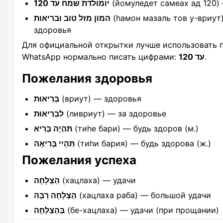
יומולדת שמח עד 120
(йомуледет самеах ад 120) 
המון מזל טוב ובריאות
(hамон мазаль тов у-вриут
здоровья
Для официальной открытки лучше использовать
WhatsApp нормально писать цифрами:
עד 120
.
Пожелания здоровья
בְּרִיאוּת
(вриут) — здоровья
לִבְרִיאוּת
(ливриут) — за здоровье
תִּהְיֶה בָּרִיא
(тиhе бари) — будь здоров (м.)
תִּהְיִי בָּרִיאָה
(тиhи бария) — будь здорова (ж.)
Пожелания успеха
הַצְלָחָה
(хацлаха) — удачи
הַצְלָחָה רַבָּה
(хацлаха раба) — большой удачи
בְּהַצְלָחָה
(бе-хацлаха) — удачи (при прощании)