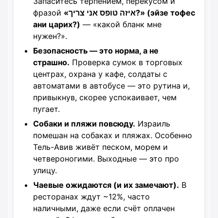
Запаситесь терпением, перекусом и
фразой
«איזה טופס אני צריך?» (эйзе тофес
ани царих?)
— «какой бланк мне
нужен?».
Безопасность — это норма, а не
страшно.
Проверка сумок в торговых
центрах, охрана у кафе, солдаты с
автоматами в автобусе — это рутина и,
привыкнув, скорее успокаивает, чем
пугает.
Собаки и пляжи повсюду.
Израиль
помешан на собаках и пляжах. Особенно
Тель-Авив живёт песком, морем и
четвероногими. Выходные — это про
улицу.
Чаевые ожидаются (и их замечают).
В
ресторанах ждут ~12%, часто
наличными, даже если счёт оплачен