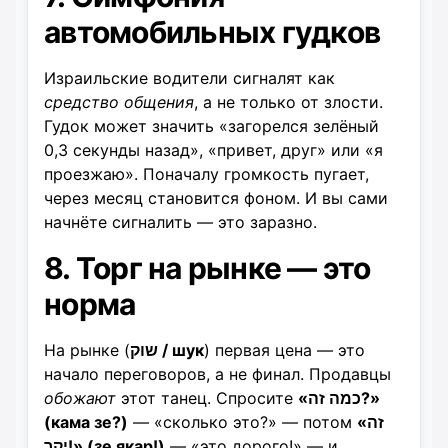
автомобильных гудков
Израильские водители сигналят как
средство общения
, а не только от злости.
Гудок может значить «загорелся зелёный
0,3 секунды назад», «привет, друг» или «я
проезжаю». Поначалу громкость пугает,
через месяц становится фоном. И вы сами
начнёте сигналить — это заразно.
8. Торг на рынке — это
норма
На рынке (
שוק / шук
) первая цена — это
начало переговоров, а не финал. Продавцы
обожают
этот танец. Спросите
«כמה זה?»
(кама зе?)
— «сколько это?» — потом
«זה
יקר!» (зе якар!)
— «это дорого!» — и