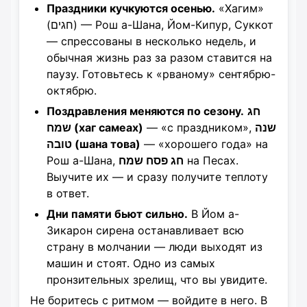
Праздники кучкуются осенью.
«Хагим»
(חגים) — Рош а-Шана, Йом-Кипур, Суккот
— спрессованы в несколько недель, и
обычная жизнь раз за разом ставится на
паузу. Готовьтесь к «рваному» сентябрю-
октябрю.
Поздравления меняются по сезону.
חג
שמח (хаг самеах)
— «с праздником»,
שנה
טובה (шана това)
— «хорошего года» на
Рош а-Шана,
חג פסח שמח
на Песах.
Выучите их — и сразу получите теплоту
в ответ.
Дни памяти бьют сильно.
В Йом а-
Зикарон сирена останавливает всю
страну в молчании — люди выходят из
машин и стоят. Одно из самых
пронзительных зрелищ, что вы увидите.
Не боритесь с ритмом — войдите в него. В