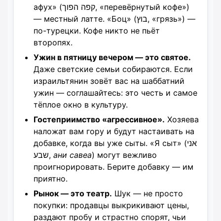
афух» (קפה הפוך, «перевёрнутый кофе»)
— местный латте. «Боц» (בוץ, «грязь») —
по-турецки. Кофе никто не пьёт
второпях.
Ужин в пятницу вечером — это святое.
Даже светские семьи собираются. Если
израильтянин зовёт вас на шаббатний
ужин — соглашайтесь: это честь и самое
тёплое окно в культуру.
Гостеприимство «агрессивное».
Хозяева
наложат вам гору и будут настаивать на
добавке, когда вы уже сыты. «Я сыт» (אני
שבע,
ани савеа
) могут вежливо
проигнорировать. Берите добавку — им
приятно.
Рынок — это театр.
Шук — не просто
покупки: продавцы выкрикивают цены,
раздают пробу и страстно спорят, чьи