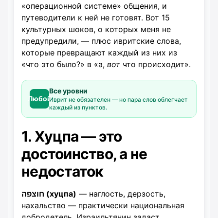
«операционной системе» общения, и
путеводители к ней не готовят. Вот 15
культурных шоков, о которых меня не
предупредили, — плюс ивритские слова,
которые превращают каждый из них из
«что это было?» в «а,
вот
что происходит».
Все уровни
Любой
Иврит не обязателен — но пара слов облегчает
каждый из пунктов.
1. Хуцпа — это
достоинство, а не
недостаток
חוצפה (хуцпа)
— наглость, дерзость,
нахальство — практически национальная
добродетель. Израильтянин задаст