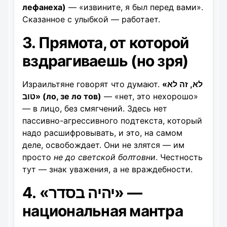
лефанеха)
— «извините, я был перед вами».
Сказанное с улыбкой — работает.
3. Прямота, от которой
вздрагиваешь (но зря)
Израильтяне говорят что думают.
«לא, זה לא
טוב» (ло, зе ло тов)
— «нет, это нехорошо»
— в лицо, без смягчений. Здесь нет
пассивно-агрессивного подтекста, который
надо расшифровывать, и это, на самом
деле, освобождает. Они не злятся — им
просто
не до светской болтовни
. Честность
тут — знак уважения, а не враждебности.
4. «יהיה בסדר» —
национальная мантра