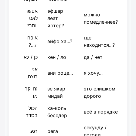
אפשר
эфшар
можно
לאט
леат
помедленнее?
יותר?
йотер?
איפה
где
эйфо ха...?
ה...?
находится...?
כן / לא
кен / ло
да / нет
אני
ани роце...
я хочу...
רוצה...
זה יקר
зе якар
это слишком
מדי
мидай
дорого
הכול
ха-коль
всё в порядке
בסדר
беседер
секунду /
רגע
рега
погоди