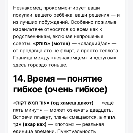
Незнакомец прокомментирует ваши
покупки, вашего ребёнка, ваши решения — и
из лучших побуждений. Особенно пожилые
израильтяне относятся ко всем как к
родственникам, включая непрошеные
советы.
«מותק» (мотек)
— «сладкий/ая» —
от продавца это не флирт, а просто теплота.
Граница между «незнакомцем» и «другом»
здесь гораздо тоньше.
14. Время — понятие
гибкое (очень гибкое)
«עוד חמש דקות» (од хамеш дакот)
— «ещё
пять минут» — может означать двадцать.
Встречи плывут, планы смещаются, а
«אחר
כך» (ахар ках)
— «потом» — реальная
единица времени. Пунктуальность