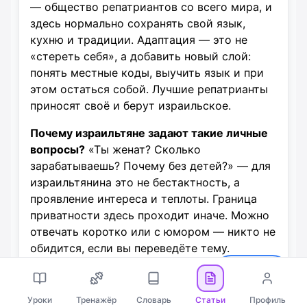
— общество репатриантов со всего мира, и
здесь нормально сохранять свой язык,
кухню и традиции. Адаптация — это не
«стереть себя», а добавить новый слой:
понять местные коды, выучить язык и при
этом остаться собой. Лучшие репатрианты
приносят своё и берут израильское.
Почему израильтяне задают такие личные
вопросы?
«Ты женат? Сколько
зарабатываешь? Почему без детей?» — для
израильтянина это не бестактность, а
проявление интереса и теплоты. Граница
приватности здесь проходит иначе. Можно
отвечать коротко или с юмором — никто не
обидится, если вы переведёте тему.
English
Бесплатный триал · Любой уровень
Уроки
Тренажёр
Словарь
Статьи
Профиль