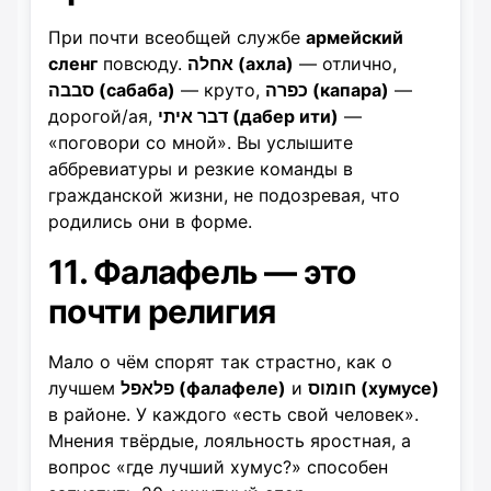
При почти всеобщей службе
армейский
сленг
повсюду.
אחלה (ахла)
— отлично,
סבבה (сабаба)
— круто,
כפרה (капара)
—
дорогой/ая,
דבר איתי (дабер ити)
—
«поговори со мной». Вы услышите
аббревиатуры и резкие команды в
гражданской жизни, не подозревая, что
родились они в форме.
11. Фалафель — это
почти религия
Мало о чём спорят так страстно, как о
лучшем
פלאפל (фалафеле)
и
חומוס (хумусе)
в районе. У каждого «есть свой человек».
Мнения твёрдые, лояльность яростная, а
вопрос «где лучший хумус?» способен