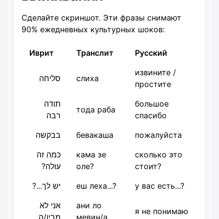
Сделайте скриншот. Эти фразы снимают
90% ежедневных культурных шоков:
Иврит
Транслит
Русский
извините /
סליחה
слиха
простите
תודה
большое
тода раба
רבה
спасибо
בבקשה
бевакаша
пожалуйста
כמה זה
кама зе
сколько это
עולה?
оле?
стоит?
יש לך...?
еш леха...?
у вас есть...?
אני לא
ани ло
я не понимаю
מבין/ה
мевин/а