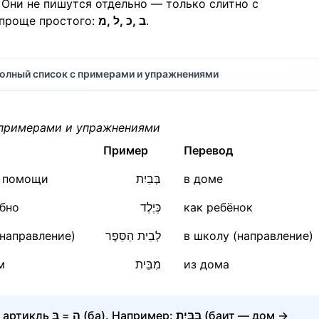
 Они не пишутся отдельно — только слитно с
проще простого:
ב ,כ ,ל ,מ
.
полный список с примерами и упражнениями
с примерами и упражнениями
Пример
Перевод
ри помощи
בְּבַיִת
в доме
обно
כְּיֶלֶד
как ребёнок
 (направление)
לְבֵית הַסֵּפֶר
в школу (направление)
м
מִבֵּית
из дома
й артикль
בַּ
=
הַ
(ба). Например:
בַּבַּיִת
(баит — дом →