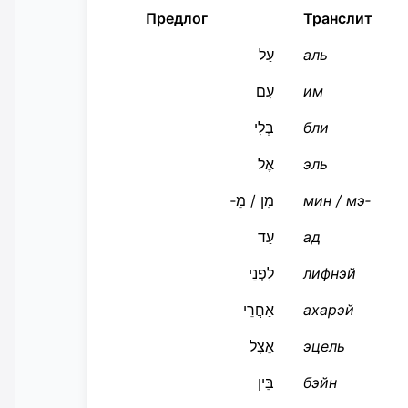
Предлог
Транслит
עַל
аль
עִם
им
בְּלִי
бли
אֶל
эль
מִן / מֵ‑
мин / мэ‑
עַד
ад
לִפְנֵי
лифнэй
אַחֲרֵי
ахарэй
אֵצֶל
эцель
בֵּין
бэйн