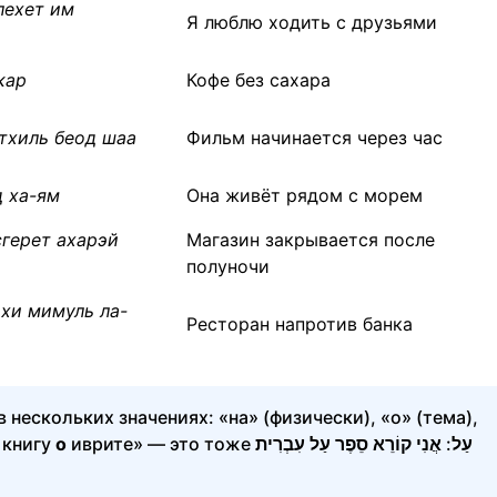
лехет им
Я люблю ходить с друзьями
кар
Кофе без сахара
тхиль беод шаа
Фильм начинается через час
д ха-ям
Она живёт рядом с морем
сгерет ахарэй
Магазин закрывается после
полуночи
хи мимуль ла-
Ресторан напротив банка
в нескольких значениях: «на» (физически), «о» (тема),
 книгу
о
иврите» — это тоже
אֲנִי קוֹרֵא סֵפֶר עַל עִבְרִית
:
עַל