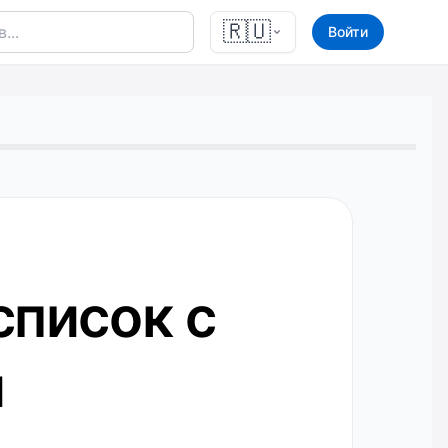
🇷🇺
Войти
список с
и