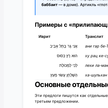
баббаит
— в доме). Артикль «глот
Примеры с «прилипающ
Иврит
Транслит
אֲנִי גָּר בְּתֵל אָבִיב
ани гар бе-
הוּא רָץ כְּסוּס
ху рац ке-с
לְכִי לַמַּכּוֹלֶת
лехи ла-ма
הַשֻּׁלְחָן עָשׂוּי מֵעֵץ
ха-шульхан
Основные отдельны
Эти предлоги пишутся как отдельные
третьем предложении.