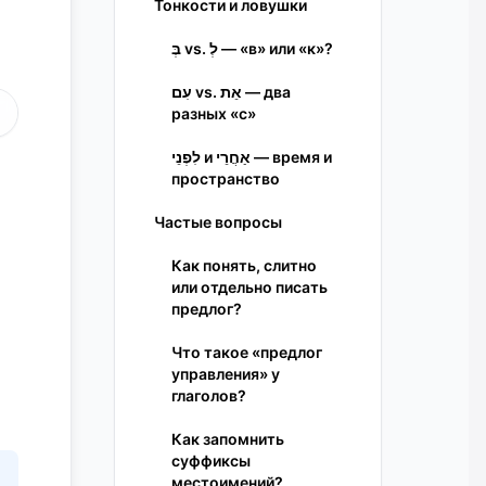
Тонкости и ловушки
בְּ vs. לְ — «в» или «к»?
עִם vs. אֵת — два
разных «с»
לִפְנֵי и אַחֲרֵי — время и
пространство
Частые вопросы
Как понять, слитно
или отдельно писать
предлог?
Что такое «предлог
управления» у
глаголов?
Как запомнить
суффиксы
местоимений?