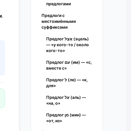
предлогами
м
.
Предлоги с
местоимёнными
суффиксами
Предлог אֶצֶל (эцель)
— «у кого-то / около
кого-то»
Предлог עִם (им) — «с,
вместе с»
Предлог לְ (ле) — «к,
для»
Предлог עַל (аль) —
«на, о»
Предлог מִן (мин) —
«от, из»