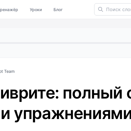
Поиск слов...
Тренажёр
Уроки
Блог
ot Team
иврите: полный 
 и упражнениям