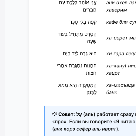
אֲנִי אוֹהֵב לָלֶכֶת עִם
ани охев ла
חֲבֵרִים
хаверим
קָפֶה בְּלִי סֻכָּר
кафе бли су
הַסֶּרֶט מַתְחִיל בְּעוֹד
ха-серет ма
שָׁעָה
הִיא גָּרָה לְיַד הַיָּם
хи гара лея
הַחֲנוּת נִסְגֶּרֶת אַחֲרֵי
ха-хануt ни
חֲצוֹת
хацот
הַמִּסְעָדָה הִיא מִמּוּל
ха-мисъада 
לַבַּנְק
банк
💡
Совет:
עַל
(аль) работает сразу 
«про». Если вы говорите «Я читаю
(
ани корэ сефер аль иврит
).