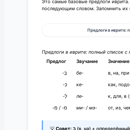
Это самые базовые предлоги иврита.
последующим словом. Запомнить их 
Предлоги в иврите: 
Предлоги в иврите: полный список 
Предлог
Звучание
Значение
בְּ‑
бе‑
в, на, п
כְּ‑
ке‑
как, под
לְ‑
ле‑
к, для, в
מִ‑ / מֵ‑
ми‑ / мэ‑
от, из, че
💡
Совет:
בְּ
(в, на) + определённы