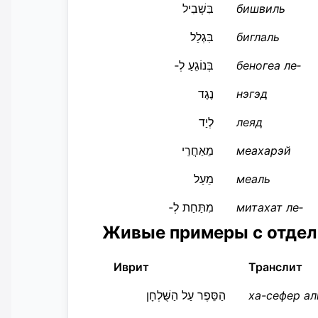
בִּשְׁבִיל
бишвиль
בִּגְלַל
биглаль
בְּנוֹגֵעַ לְ‑
беногеа ле‑
נֶגֶד
нэгэд
לְיַד
леяд
מֵאַחֲרֵי
меахарэй
מֵעַל
меаль
מִתַּחַת לְ‑
митахат ле‑
Живые примеры с отде
Иврит
Транслит
הַסֵּפֶר עַל הַשֻּׁלְחָן
ха-сефер ал