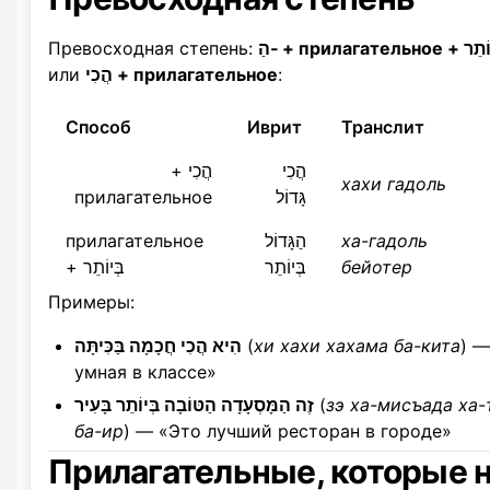
Превосходная степень:
הַ‑ + прилагательно
или
הֲכִי + прилагательное
:
Способ
Иврит
Транслит
הֲכִי
הֲכִי +
хахи гадоль
прилагательное
גָּדוֹל
прилагательное
הַגָּדוֹל
ха-гадоль
+ בְּיוֹתֵר
בְּיוֹתֵר
бейотер
Примеры:
הִיא הֲכִי חֲכָמָה בַּכִּיתָּה
(
хи хахи хахама ба-кита
) —
умная в классе»
זֶה הַמָּסְעָדָה הַטּוֹבָה בְּיוֹתֵר בָּעִיר
(
зэ ха-мисъада ха-
ба-ир
) — «Это лучший ресторан в городе»
Прилагательные, которые 