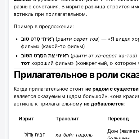
разные сочетания. В иврите разница строится им
артикль при прилагательном.
Пример в предложении:
רָאִיתִי סֶרֶט טוֹב
(
раити серет тов
) — «Я видел х
фильм» (какой-то фильм)
רָאִיתִי אֶת הַסֶּרֶט הַטּוֹב
(
раити эт ха-серет ха-тов
)
тот
хороший фильм» (конкретный, о котором 
Прилагательное в роли ска
Когда прилагательное стоит
не рядом с существ
является сказуемым («дом большой», «она красив
артикль к прилагательному
не добавляется
:
Иврит
Транслит
Перевод
Дом (являет
הַבַּיִת גָּדוֹל
ха-байт гадоль
большим