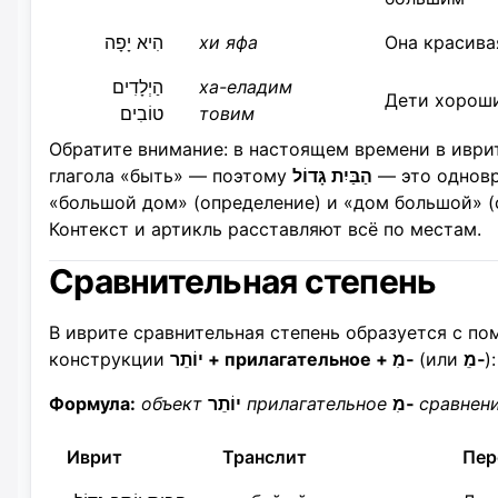
הִיא יָפָה
хи яфа
Она красива
הַיְלָדִים
ха-еладим
Дети хорош
טוֹבִים
товим
Обратите внимание: в настоящем времени в иври
глагола «быть» — поэтому
הַבַּיִת גָּדוֹל
— это однов
«большой дом» (определение) и «дом большой» (
Контекст и артикль расставляют всё по местам.
Сравнительная степень
В иврите сравнительная степень образуется с п
конструкции
יוֹתֵר + прилагательное + מִ‑
(или
מֵ‑
):
Формула:
объект
יוֹתֵר
прилагательное
מִ‑
сравнен
Иврит
Транслит
Пер