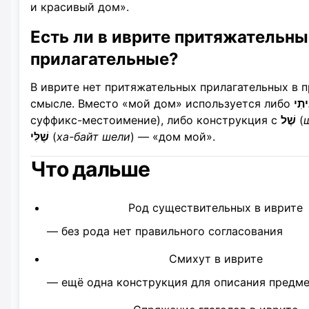
и красивый дом».
Есть ли в иврите притяжательны
прилагательные?
В иврите нет притяжательных прилагательных в 
смысле. Вместо «мой дом» используется либо
יתִי
суффикс-местоимение), либо конструкция с
שֶׁל
(
שֶׁלִּי
(
ха-байт шели
) — «дом мой».
Что дальше
Род существительных в иврите
— без рода нет правильного согласования
Смихут в иврите
— ещё одна конструкция для описания предм