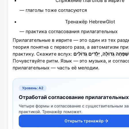
Спряжение глаголов в иврите
— глаголы тоже согласуются
Тренажёр HebrewGlot
— практика согласования прилагательных
Прилагательные в иврите — это один из тех разде
теория понятна с первого раза, а автоматизм пр
практику. Скажите вслух:
שְׁפָּחָה גְּדוֹלָה, יְלָדִים גְּדוֹלִים
Почувствуйте ритм. Язык — это музыка, и соглас
прилагательных — часть её мелодии.
Уровень: A2
Отработай согласование прилагательных
Четыре формы и согласование с существительным з
практикой. Тренажёр поможет.
Открыть тренажёр