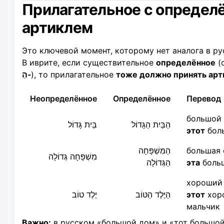
Прилагательное с опреде
артиклем
Это ключевой момент, которому нет аналога в ру
В иврите, если существительное
определённое
(
הַ‑
), то прилагательное
тоже должно принять арт
Неопределённое
Определённое
Перевод
большой
הַבַּיִת הַגָּדוֹל
בַּיִת גָּדוֹל
этот
бол
הַמִּשְׁפָּחָה
большая
מִשְׁפָּחָה גְּדוֹלָה
הַגְּדוֹלָה
эта
боль
хороший
יֶלֶד טוֹב
הַיֶּלֶד הַטּוֹב
этот
хор
мальчик
Важно:
в русском «большой дом» и «тот большо