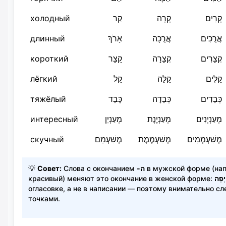
холодный
קַר
קָרָה
קָרִים
длинный
אָרֹךְ
אֲרֻכָּה
אֲרֻכִּים
короткий
קָצָר
קְצָרָה
קְצָרִים
лёгкий
קַל
קַלָּה
קַלִּים
тяжёлый
כָּבֵד
כְּבֵדָה
כְּבֵדִים
интересный
מְעַנְיֵן
מְעַנְיֶנֶת
מְעַנְיְנִים
скучный
מְשַׁעְמֵם
מְשַׁעְמֶמֶת
מְשַׁעְמְמִים
💡
Совет:
Слова с окончанием
‑ה
в мужской форме (на
красивый) меняют это окончание в женской форме:
יָפָה
огласовке, а не в написании — поэтому внимательно сл
точками.