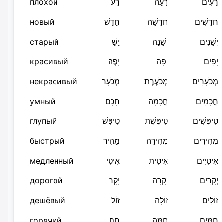
плохой
רַע
רָעָה
רָעִים
новый
חָדָשׁ
חֲדָשָׁה
חֲדָשִׁים
старый
יָשָׁן
יְשָׁנָה
יְשָׁנִים
красивый
יָפֶה
יָפָה
יָפִים
некрасивый
מְכֹעָר
מְכֹעֶרֶת
מְכֹעָרִים
умный
חָכָם
חֲכָמָה
חֲכָמִים
глупый
טִיפֵּשׁ
טִיפֶּשֶׁת
טִיפְּשִׁים
быстрый
מָהִיר
מְהִירָה
מְהִירִים
медленный
אִיטִי
אִיטִית
אִיטִיִּים
дорогой
יָקָר
יְקָרָה
יְקָרִים
дешёвый
זוֹל
זוֹלָה
זוֹלִים
горячий
חַם
חַמָּה
חַמִּים