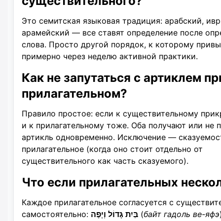
существительного?
Это семитская языковая традиция: арабский, ивр
арамейский — все ставят определение после оп
слова. Просто другой порядок, к которому прив
примерно через неделю активной практики.
Как не запутаться с артиклем пр
прилагательном?
Правило простое: если к существительному при
и к прилагательному тоже. Оба получают или не 
артикль одновременно. Исключение — сказуемос
прилагательное (когда оно стоит отдельно от
существительного как часть сказуемого).
Что если прилагательных неско
Каждое прилагательное согласуется с существи
самостоятельно:
בַּיִת גָּדוֹל וְיָפֶה
(
байт гадоль ве-яфэ