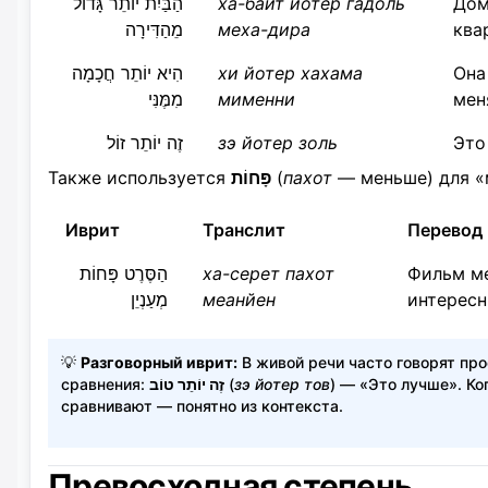
הַבַּיִת יוֹתֵר גָּדוֹל
ха-байт йотер гадоль
Дом
מֵהַדִּירָה
меха-дира
ква
הִיא יוֹתֵר חֲכָמָה
хи йотер хахама
Она
מִמֶּנִּי
мименни
мен
זֶה יוֹתֵר זוֹל
зэ йотер золь
Это
Также используется
פָּחוֹת
(
пахот
— меньше) для «
Иврит
Транслит
Перевод
הַסֶּרֶט פָּחוֹת
ха-серет пахот
Фильм м
מְעַנְיֵן
меанйен
интерес
💡
Разговорный иврит:
В живой речи часто говорят пр
сравнения:
זֶה יוֹתֵר טוֹב
(
зэ йотер тов
) — «Это лучше». Ко
сравнивают — понятно из контекста.
Превосходная степень