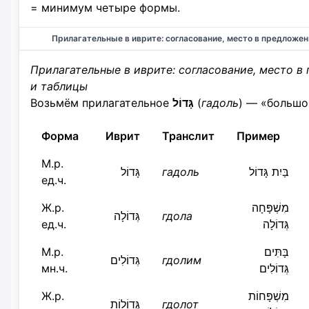
= минимум четыре формы.
Прилагательные в иврите: согласование, место в предложен
Прилагательные в иврите: согласование, место в
и таблицы
Возьмём прилагательное
גָּדוֹל
(
гадоль
) — «большо
Форма
Иврит
Транслит
Пример
М.р.
גָּדוֹל
гадоль
בַּיִת גָּדוֹל
ед.ч.
Ж.р.
מִשְׁפָּחָה
גְּדוֹלָה
гдола
ед.ч.
גְּדוֹלָה
М.р.
בָּתִּים
גְּדוֹלִים
гдолим
мн.ч.
גְּדוֹלִים
Ж.р.
מִשְׁפָּחוֹת
גְּדוֹלוֹת
гдолот