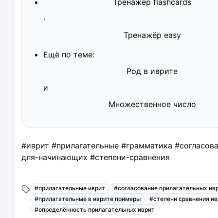
Тренажёр flashcards
·
Тренажёр easy
Ещё по теме:
Род в иврите
и
Множественное число
#иврит #прилагательные #грамматика #согласова
для-начинающих #степени-сравнения
#
прилагательные иврит
#
согласование прилагательных ив
#
прилагательные в иврите примеры
#
степени сравнения и
#
определённость прилагательных иврит