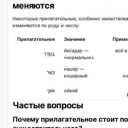
меняются
Некоторые прилагательные, особенно заимствова
изменяются по роду и числу:
Прилагательное
Значение
Приме
бесэдэр
—
הַכֹּל בְּסֵדֶר — всё в
בְּסֵדֶר
«нормально»
кашер
—
כָּשֵׁר
кошерный
к
אוֹקֵי
ойкей
Частые вопросы
Почему прилагательное стоит п